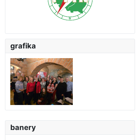
grafika
banery